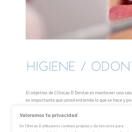
El objetivo de Clínicas D Dental es mantener una sa
es importante que usted entienda lo que se hace y por
Los avances de la Odontología en los últimos tiem
Valoramos tu privacidad
para reponer piezas dentales perdidas. Sin embarg
En Clínicas D utilizamos cookies propias y de terceros para
estéticamente, como los dientes propios.