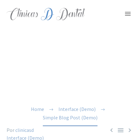
SIMPLE BLOG
POST (DEMO)
Lorem ipsum dolor sit amet, consectetur
adipisicing elit, sed do eiusmod tempor
incididunt ut labore et dolore magna dolor
sit ametaliqua...
Home
Interface (Demo)
Simple Blog Post (Demo)



Por
clinicasd
Interface (Demo)