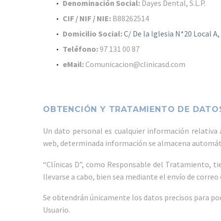
Denominación Social:
Dayes Dental, S.L.P.
CIF / NIF / NIE:
B88262514
Domicilio Social:
C/ De la Iglesia N*20 Local A
Teléfono:
97 131 00 87
eMail:
Comunicacion@clinicasd.com
OBTENCIÓN Y TRATAMIENTO DE DATO
Un dato personal es cualquier información relativa
web, determinada información se almacena automátic
“Clínicas D”, como Responsable del Tratamiento, tie
llevarse a cabo, bien sea mediante el envío de correo
Se obtendrán únicamente los datos precisos para pode
Usuario.