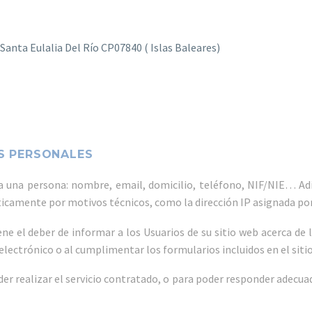
, Santa Eulalia Del Río CP07840 ( Islas Baleares)
S PERSONALES
 a una persona: nombre, email, domicilio, teléfono, NIF/NIE… Adi
amente por motivos técnicos, como la dirección IP asignada por 
ne el deber de informar a los Usuarios de su sitio web acerca de 
 electrónico o al cumplimentar los formularios incluidos en el siti
r realizar el servicio contratado, o para poder responder adecua