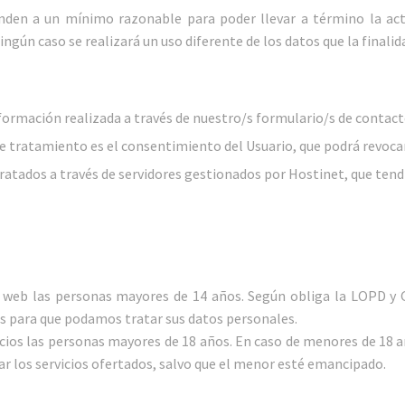
nden a un mínimo razonable para poder llevar a término la acti
n caso se realizará un uso diferente de los datos que la finalida
nformación realizada a través de nuestro/s formulario/s de contact
ste tratamiento es el consentimiento del Usuario, que podrá revoc
ratados a través de servidores gestionados por Hostinet, que tend
o web las personas mayores de 14 años. Según obliga la LOPD y 
es para que podamos tratar sus datos personales.
icios las personas mayores de 18 años. En caso de menores de 18 a
r los servicios ofertados, salvo que el menor esté emancipado.