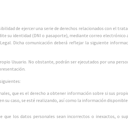
bilidad de ejercer una serie de derechos relacionados con el trata
ite su identidad (DNI o pasaporte), mediante correo electrónico 
 Legal. Dicha comunicación deberá reflejar la siguiente informac
l propio Usuario. No obstante, podrán ser ejecutados por una pers
presentación.
 siguientes:
onales, que es el derecho a obtener información sobre si sus prop
en su caso, se esté realizando, así como la información disponibl
 de que los datos personales sean incorrectos o inexactos, o su