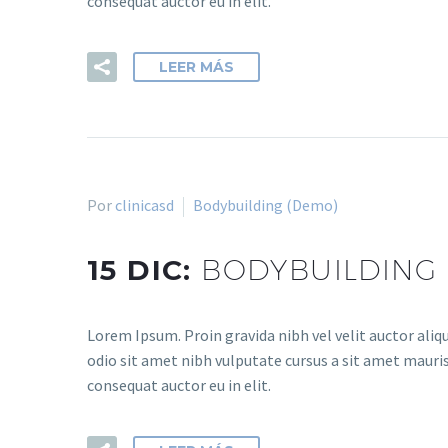
consequat auctor eu in elit.
LEER MÁS
Por
clinicasd
Bodybuilding (Demo)
15 DIC:
BODYBUILDING 
Lorem Ipsum. Proin gravida nibh vel velit auctor aliqu
odio sit amet nibh vulputate cursus a sit amet mauris
consequat auctor eu in elit.