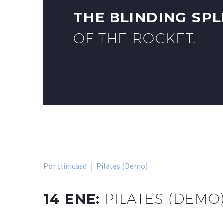
THE BLINDING SP
OF THE ROCKET.
Por
clinicasd
Pilates (Demo)
14 ENE:
PILATES (DEMO