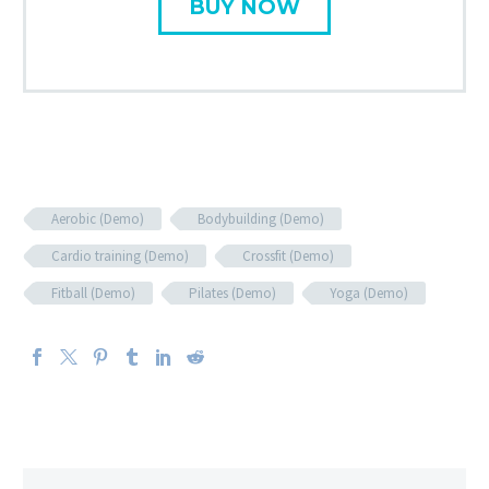
BUY NOW
Aerobic (Demo)
Bodybuilding (Demo)
Cardio training (Demo)
Crossfit (Demo)
Fitball (Demo)
Pilates (Demo)
Yoga (Demo)