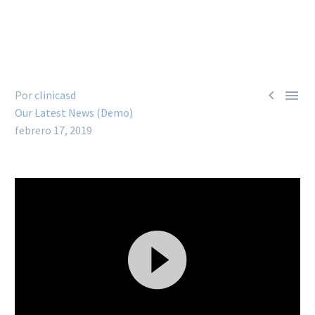


Por
clinicasd
Our Latest News (Demo)
febrero 17, 2019