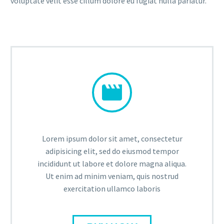
voluptate velit esse cillum dolore eu fugiat nulla pariatur.


Lorem ipsum dolor sit amet, consectetur
adipisicing elit, sed do eiusmod tempor
incididunt ut labore et dolore magna aliqua.
Ut enim ad minim veniam, quis nostrud
exercitation ullamco laboris