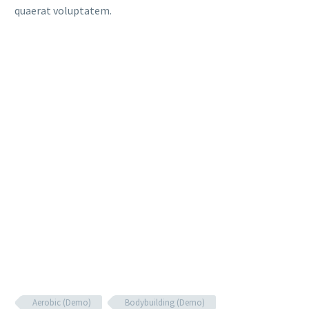
quaerat voluptatem.
Aerobic (Demo)
Bodybuilding (Demo)