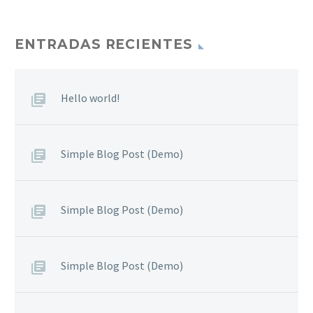
sagittis sem nibh id elit.
Duis sed odio sit amet
nibh vulputate cursus a
ENTRADAS RECIENTES
sit amet mauris. Morbi
accumsan ipsum velit.
Nam nec tellus a odio
Hello world!
tincidunt auctor a ornare
odio. Sed non mauris
vitae erat consequat
Simple Blog Post (Demo)
auctor eu in elit.
Simple Blog Post (Demo)
Simple Blog Post (Demo)