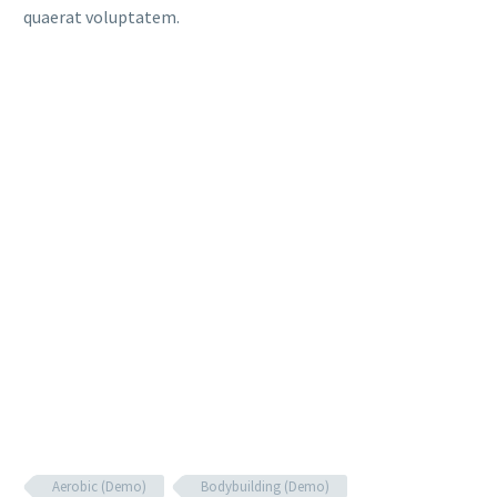
quaerat voluptatem.
Aerobic (Demo)
Bodybuilding (Demo)