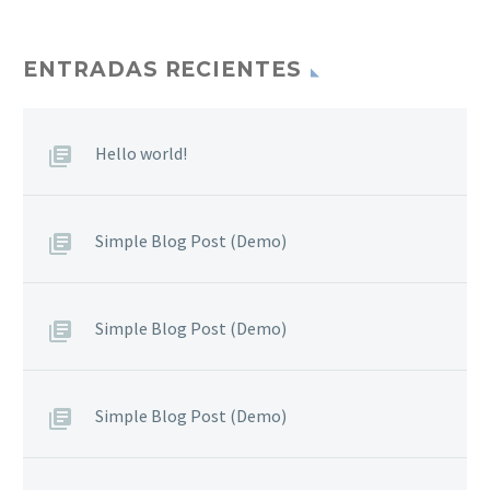
sagittis sem nibh id elit.
Duis sed odio sit amet
nibh vulputate cursus a
ENTRADAS RECIENTES
sit amet mauris. Morbi
accumsan ipsum velit.
Nam nec tellus a odio
Hello world!
tincidunt auctor a ornare
odio. Sed non mauris
vitae erat consequat
Simple Blog Post (Demo)
auctor eu in elit.
Simple Blog Post (Demo)
Simple Blog Post (Demo)